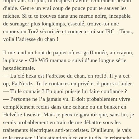
important. Un jour, tu risques d’avoir fichtrement besoin
d’aide. Genre un vrai coup de pouce pour te sauver les
miches. Si tu te trouves dans une merde noire, incapable
de surnager plus longtemps, esseulé, trouve-toi une
connexion Tor2 sécurisée et connecte-toi sur IRC ! Tiens,
voilà l’adresse du chan !
Il me tend un bout de papier où est griffonnée, au crayon,
la phrase « Clé Wifi maman » suivi d’une longue série
hexadécimale.
— La clé hexa est l’adresse du chan, en rot13. Il y a cet
op, FatNerdz. Tu le contactes en privé et il pourra t’aider.
— Tu le connais ? En quoi puis-je lui faire confiance ?
— Personne ne l’a jamais vu. Il doit probablement vivre
complètement reclus dans une cabane ou un bunker en
Helvétie fasciste. Mais je peux te garantir que, sans lui, je
serais probablement en train de me débattre sous les
traitements électriques anti-terroristes. D’ailleurs, je vais
te le prouver ! Fais attention à ce que tu dis, je rebranche