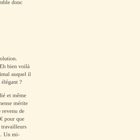
emble donc
olution.
Eh bien voilà
nimal auquel il
 élégant ?
udié et même
mense mérite
e revenu de
 € pour que
 travailleurs
l. Un mi-