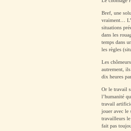
Le chômage re
Bref, une solu
vraiment… L’a
situations pr
dans les rouag
temps dans un
les règles (si
Les chômeurs 
autrement, il
dix heures par
Or le travail 
l’humanité qu
travail artifi
jouer avec le 
travailleurs 
fait pas toujo