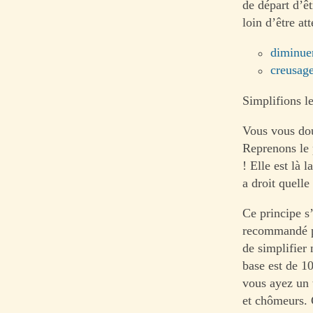
de départ d’ê
loin d’être att
diminuer
creusag
Simplifions le
Vous vous dout
Reprenons le 
! Elle est là 
a droit quelle
Ce principe s
recommandé p
de simplifier 
base est de 1
vous ayez un t
et chômeurs. 