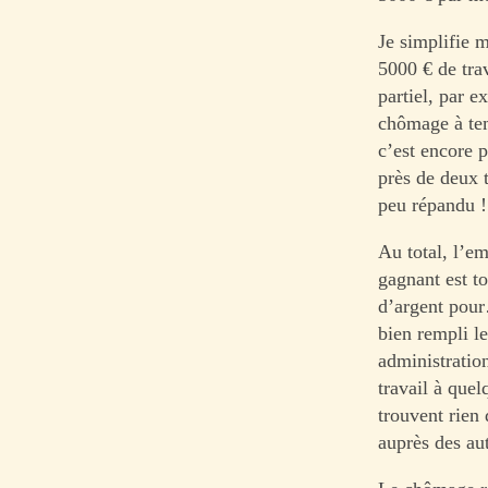
Je simplifie 
5000 € de tra
partiel, par e
chômage à tem
c’est encore p
près de deux t
peu répandu !
Au total, l’em
gagnant est t
d’argent pour
bien rempli l
administratio
travail à que
trouvent rien
auprès des aut