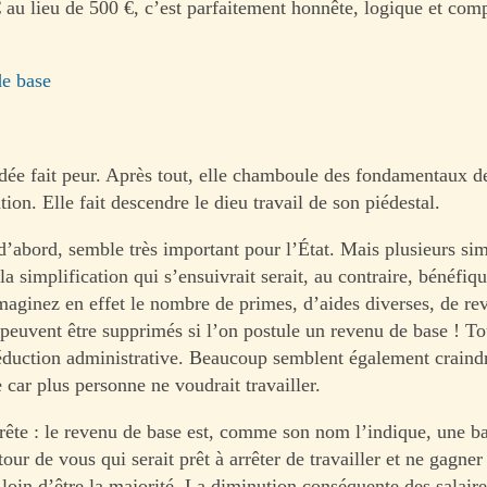
 au lieu de 500 €, c’est parfaitement honnête, logique et com
de base
’idée fait peur. Après tout, elle chamboule des fondamentaux de
tion. Elle fait descendre le dieu travail de son piédestal.
 d’abord, semble très important pour l’État. Mais plusieurs si
a simplification qui s’ensuivrait serait, au contraire, bénéfiqu
maginez en effet le nombre de primes, d’aides diverses, de re
i peuvent être supprimés si l’on postule un revenu de base ! To
réduction administrative. Beaucoup semblent également craindre
car plus personne ne voudrait travailler.
rrête : le revenu de base est, comme son nom l’indique, une b
ur de vous qui serait prêt à arrêter de travailler et ne gagne
 loin d’être la majorité. La diminution conséquente des salaire