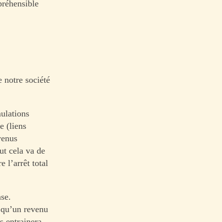
préhensible
 notre société
mulations
e (liens
venus
ut cela va de
 l’arrêt total
ase.
r qu’un revenu
s entrainera