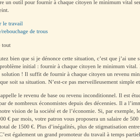
tre un outil pour fournir à chaque citoyen le minimum vital s
eint.
 le travail
e/rebouchage de trous
 tout
ez bien que si je dénonce cette situation, c’est que j’ai une s
problème initial : fournir à chaque citoyen le minimum vital. 
la solution ! Il suffit de fournir à chaque citoyen un revenu mi
 que soit sa situation. N’est-ce pas merveilleusement simple et
’appelle le revenu de base ou revenu inconditionnel. Il est ét
ar de nombreux économistes depuis des décennies. Il a l’im
notre vision de la société et de l’économie. Si, par exemple, l
000 € par mois, votre patron vous proposera un salaire de 500
otal de 1500 €. Plus d’inégalités, plus de stigmatisation entre
C’est également un grand promoteur du travail à temps partie