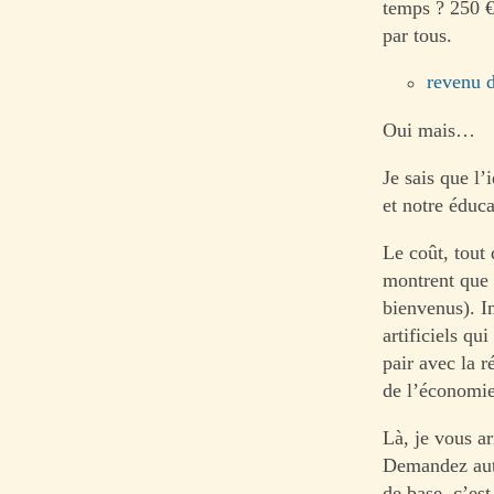
temps ? 250 €
par tous.
revenu 
Oui mais…
Je sais que l
et notre éduca
Le coût, tout
montrent que l
bienvenus). I
artificiels qu
pair avec la 
de l’économie 
Là, je vous a
Demandez auto
de base, c’est