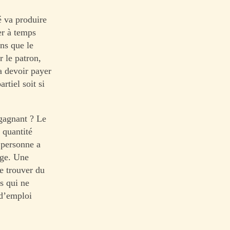
é va produire
er à temps
ins que le
r le patron,
va devoir payer
rtiel soit si
 gagnant ? Le
 quantité
 personne a
age. Une
re trouver du
s qui ne
 d’emploi