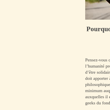
Pourquoi
Pensez-vous q
l’humanité pro
d’être solida
doit apporter 
philosophiqu
minimum auque
auxquelles il 
geeks du fond 