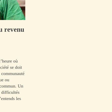
au revenu
l’heure où
ciété se doit
 la communauté
que ou
e commun. Un
difficultés
’entends les