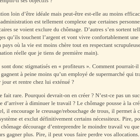
mplit-il ses objectifs ?
tion loin d’être idéale mais peut-être est-elle au moins effica
dministration est tellement complexe que certaines personne
écaires se voient exclure du chômage. D’autres s’en sortent te
es qu’ils touchent l’argent et vont vivre confortablement une 
 pays où la vie est moins chère tout en respectant scrupuleuse
tuation réelle que je tiens de première main).
sont donc stigmatisés en « profiteurs ». Comment pourrait-il 
s gagnent à peine moins qu’un employé de supermarché qui tra
 jour et rentre chez lui exténué ?
se fait rare. Pourquoi devrait-on en créer ? N’est-ce pas un su
e d’arriver à diminuer le travail ? Le chômage pousse à la cré
ciel, il encourage le creusage/rebouchage de trous, il permet à 
système et exclut définitivement certains nécessiteux. Pire, po
le chômage décourage d’entreprendre le moindre travail vu que 
urs gagner plus. Pire, il peut vous faire perdre vos allocations