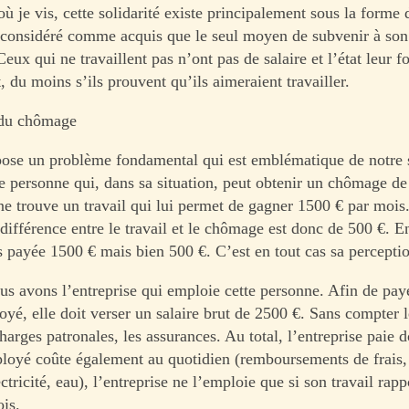
où je vis, cette solidarité existe principalement sous la form
et considéré comme acquis que le seul moyen de subvenir à son
 Ceux qui ne travaillent pas n’ont pas de salaire et l’état leur f
 du moins s’ils prouvent qu’ils aimeraient travailler.
du chômage
se un problème fondamental qui est emblématique de notre s
 personne qui, dans sa situation, peut obtenir un chômage de
 trouve un travail qui lui permet de gagner 1500 € par mois.
a différence entre le travail et le chômage est donc de 500 €. En
s payée 1500 € mais bien 500 €. C’est en tout cas sa percepti
ous avons l’entreprise qui emploie cette personne. Afin de pay
yé, elle doit verser un salaire brut de 2500 €. Sans compter l
charges patronales, les assurances. Au total, l’entreprise paie 
yé coûte également au quotidien (remboursements de frais, 
ctricité, eau), l’entreprise ne l’emploie que si son travail rap
is.