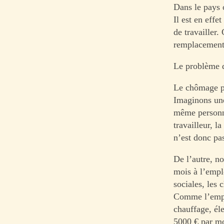
Dans le pays 
Il est en eff
de travailler.
remplacement,
Le problème 
Le chômage po
Imaginons une
même personne
travailleur, l
n’est donc pa
De l’autre, n
mois à l’emplo
sociales, les 
Comme l’emplo
chauffage, éle
5000 € par mo