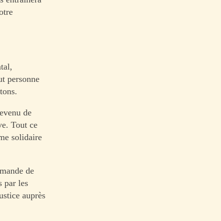
otre
tal,
ut personne
tons.
revenu de
ve. Tout ce
me solidaire
demande de
 par les
ustice auprès