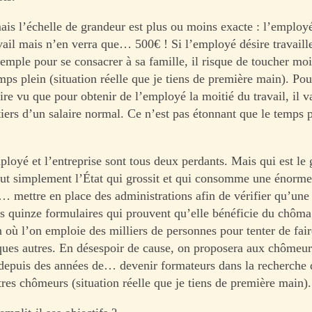
mais l’échelle de grandeur est plus ou moins exacte : l’employ
vail mais n’en verra que… 500€ ! Si l’employé désire travaill
xemple pour se consacrer à sa famille, il risque de toucher mo
ps plein (situation réelle que je tiens de première main). Pou
ire vu que pour obtenir de l’employé la moitié du travail, il 
iers d’un salaire normal. Ce n’est pas étonnant que le temps pa
ployé et l’entreprise sont tous deux perdants. Mais qui est le
out simplement l’État qui grossit et qui consomme une énorme
… mettre en place des administrations afin de vérifier qu’une
es quinze formulaires qui prouvent qu’elle bénéficie du chôm
n où l’on emploie des milliers de personnes pour tenter de fai
lques autres. En désespoir de cause, on proposera aux chômeur
 depuis des années de… devenir formateurs dans la recherche
res chômeurs (situation réelle que je tiens de première main).