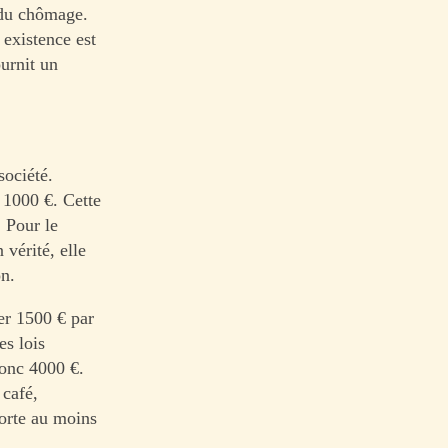
e du chômage.
 existence est
ournit un
ociété.
 1000 €. Cette
 Pour le
 vérité, elle
on.
er 1500 € par
es lois
donc 4000 €.
café,
porte au moins