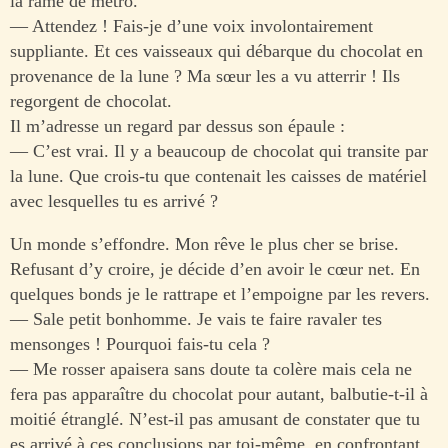
la rame de métro.
— Attendez ! Fais-je d’une voix involontairement
suppliante. Et ces vaisseaux qui débarque du chocolat en
provenance de la lune ? Ma sœur les a vu atterrir ! Ils
regorgent de chocolat.
Il m’adresse un regard par dessus son épaule :
— C’est vrai. Il y a beaucoup de chocolat qui transite par
la lune. Que crois-tu que contenait les caisses de matériel
avec lesquelles tu es arrivé ?
Un monde s’effondre. Mon rêve le plus cher se brise.
Refusant d’y croire, je décide d’en avoir le cœur net. En
quelques bonds je le rattrape et l’empoigne par les revers.
— Sale petit bonhomme. Je vais te faire ravaler tes
mensonges ! Pourquoi fais-tu cela ?
— Me rosser apaisera sans doute ta colère mais cela ne
fera pas apparaître du chocolat pour autant, balbutie-t-il à
moitié étranglé. N’est-il pas amusant de constater que tu
es arrivé à ces conclusions par toi-même, en confrontant