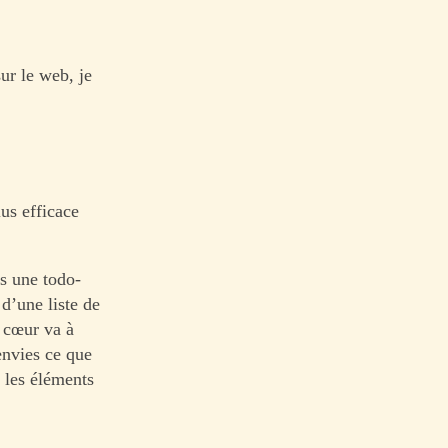
sur le web, je
lus efficace
as une todo-
e d’une liste de
 cœur va à
envies ce que
 les éléments