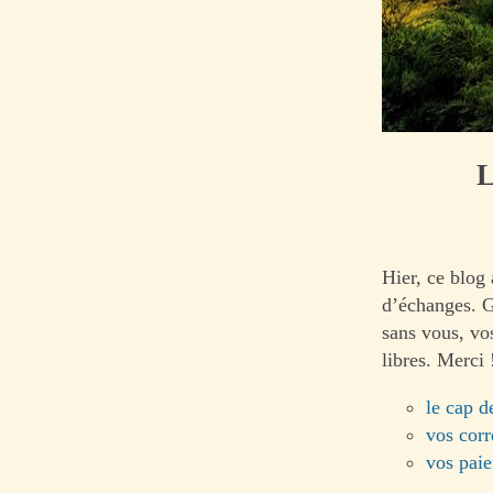
L
Hier, ce blog 
d’échanges. G
sans vous, vo
libres. Merci 
le cap d
vos corr
vos paie