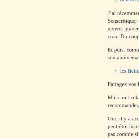
J’ai récemmen
Senscritique,
nouvel univer
cran. Du coup,
Et puis, comme
son anniversa
les fict
Partagez vos 
Mais tout cela
recommander, d
Oui, il y a ac
peut-être inc
pas comme si 