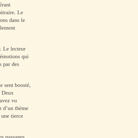
érant
itraire. Le
ions dans le
llement
. Le lecteur
s émotions qui
s par des
e sent boosté,
é. Deux
 avez vu
ez d’un thème
 une tierce
des passages,