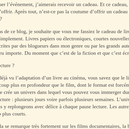
er l’événement, j’aimerais recevoir un cadeau. Et ce cadeau, 
’offrir. Après tout, n’est-ce pas la coutume d’offrir un cadeau
?
s de ce blog, je souhaite que vous me fassiez le cadeau de lir
 simplement. Livres papiers ou électroniques, courtes nouvell
écrites par des blogueurs dans mon genre ou par les grands aut
eu importe. Du moment que c’est de la fiction et que c’est écr
cture ?
déjà vu l’adaptation d’un livre au cinéma, vous savez que le l
coup plus en profondeur que le film, dont le format est forcé
vre crée un univers dans lequel vous pouvez vous immerger dur
cture : plusieurs jours voire parfois plusieurs semaines. L’uni
us y replongeons avec délice à chaque pause lecture. Les autre
 plus courts.
la se remarque très fortement sur les films documentaires, la b