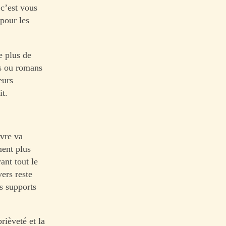
c’est vous
 pour les
e plus de
es ou romans
eurs
it.
ivre va
ment plus
ant tout le
vers reste
s supports
rièveté et la