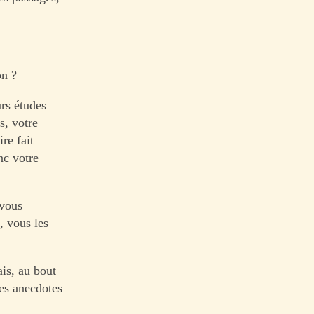
on ?
rs études
s, votre
re fait
nc votre
 vous
, vous les
ais, au bout
les anecdotes