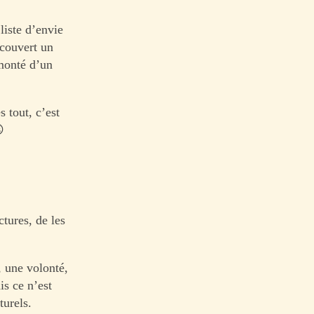
liste d’envie
écouvert un
monté d’un
 tout, c’est

ctures, de les
, une volonté,
is ce n’est
urels.