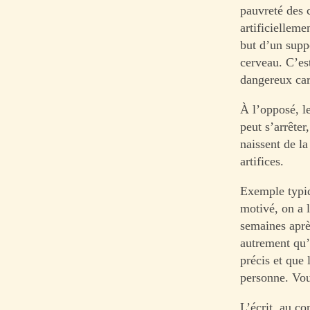
pauvreté des 
artificielleme
but d’un suppo
cerveau. C’es
dangereux car
À l’opposé, le
peut s’arrêter
naissent de la
artifices.
Exemple typiq
motivé, on a l
semaines aprè
autrement qu’
précis et que 
personne. Vou
L’écrit, au co