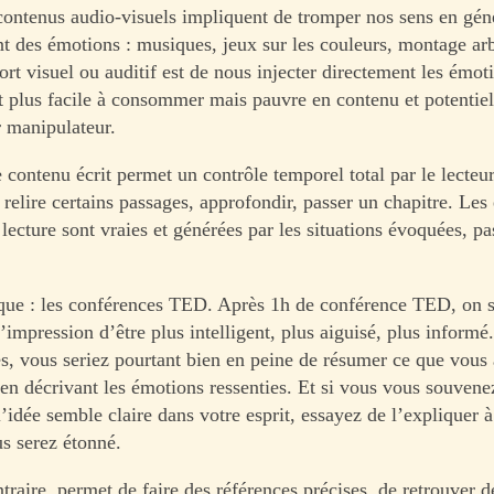
contenus audio-visuels impliquent de tromper nos sens en gén
nt des émotions : musiques, jeux sur les couleurs, montage arb
rt visuel ou auditif est de nous injecter directement les émot
t plus facile à consommer mais pauvre en contenu et potentie
 manipulateur.
 contenu écrit permet un contrôle temporel total par le lecteur
, relire certains passages, approfondir, passer un chapitre. Le
 lecture sont vraies et générées par les situations évoquées, pa
ue : les conférences TED. Après 1h de conférence TED, on s
’impression d’être plus intelligent, plus aiguisé, plus inform
s, vous seriez pourtant bien en peine de résumer ce que vous
en décrivant les émotions ressenties. Et si vous vous souven
l’idée semble claire dans votre esprit, essayez de l’expliquer à
s serez étonné.
ntraire, permet de faire des références précises, de retrouver 