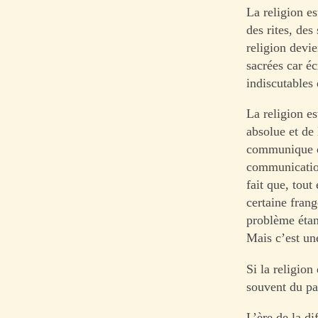
La religion es
des rites, des
religion devie
sacrées car éc
indiscutables
La religion es
absolue et de
communique qu
communication,
fait que, tout
certaine frang
problème étan
Mais c’est une
Si la religion
souvent du pa
L’ère de la di