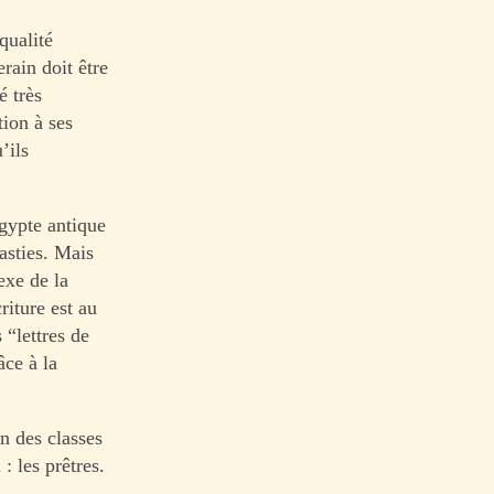
qualité
rain doit être
é très
ion à ses
’ils
gypte antique
nasties. Mais
exe de la
riture est au
 “lettres de
ce à la
on des classes
: les prêtres.