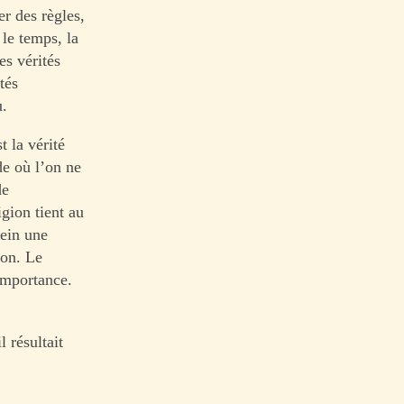
er des règles,
 le temps, la
es vérités
tés
u.
t la vérité
de où l’on ne
de
igion tient au
sein une
ion. Le
importance.
l résultait