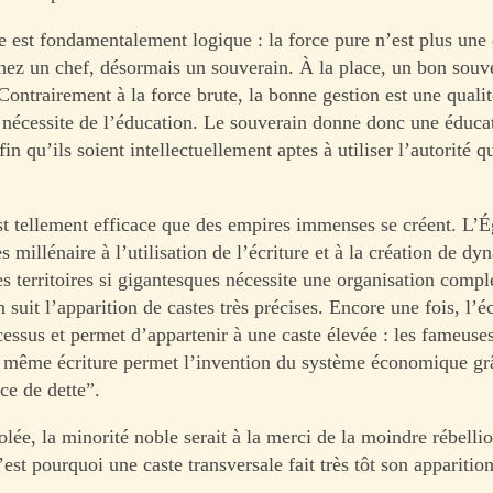
e est fondamentalement logique : la force pure n’est plus une 
chez un chef, désormais un souverain. À la place, un bon souve
Contrairement à la force brute, la bonne gestion est une qualit
nécessite de l’éducation. Le souverain donne donc une éducat
in qu’ils soient intellectuellement aptes à utiliser l’autorité qu
st tellement efficace que des empires immenses se créent. L’É
s millénaire à l’utilisation de l’écriture et à la création de dy
s territoires si gigantesques nécessite une organisation compl
en suit l’apparition de castes très précises. Encore une fois, l’éc
essus et permet d’appartenir à une caste élevée : les fameuses
 même écriture permet l’invention du système économique grâ
ce de dette”.
isolée, la minorité noble serait à la merci de la moindre rébelli
’est pourquoi une caste transversale fait très tôt son apparition 