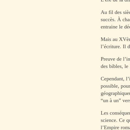
Au fil des siè
succès. À chaq
entraine le d
Mais au XVème 
l’écriture. Il
Preuve de l’i
des bibles, le
Cependant, l’
possible, pou
géographique
“un à un” ver
Les conséquen
science. Ce q
l’Empire roma