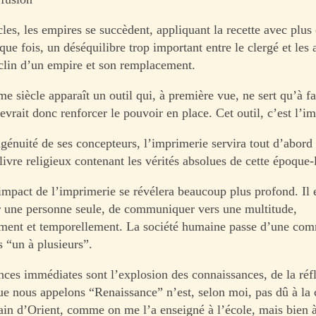
cles, les empires se succèdent, appliquant la recette avec plu
ue fois, un déséquilibre trop important entre le clergé et les a
éclin d’un empire et son remplacement.
siècle apparaît un outil qui, à première vue, ne sert qu’à fac
 devrait donc renforcer le pouvoir en place. Cet outil, c’est l’i
ngénuité de ses concepteurs, l’imprimerie servira tout d’abord
 livre religieux contenant les vérités absolues de cette époque-
impact de l’imprimerie se révélera beaucoup plus profond. Il e
r une personne seule, de communiquer vers une multitude,
ment et temporellement. La société humaine passe d’une com
s “un à plusieurs”.
ces immédiates sont l’explosion des connaissances, de la réfl
ue nous appelons “Renaissance” n’est, selon moi, pas dû à la 
in d’Orient, comme on me l’a enseigné à l’école, mais bien à