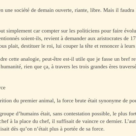
en une société de demain ouverte, riante, libre. Mais il faudra 
ut simplement car compter sur les politiciens pour faire évol
entionnés soient-ils, revient à demander aux aristocrates de 1
ous plait, destituer le roi, lui couper la tête et renoncer à leurs
e cette analogie, peut-être est-il utile que je fasse un bref re
l’humanité, rien que ça, à travers les trois grandes ères travers
rce
rition du premier animal, la force brute était synonyme de po
roupe d’humains était, sans contestation possible, le plus for
hef à la place du chef, il suffisait de vaincre ce dernier. L’au
lisait dès qu’on n’était plus à portée de sa force.