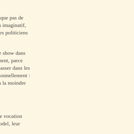
sque pas de
n imaginatif,
es politiciens
le show dans
ment, parce
passer dans les
rsonnellement :
à la moindre
ne vocation
odel, leur