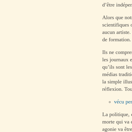
d’être indépe
Alors que not
scientifiques
aucun artiste.
de formation.
Ils ne compre
les journaux e
qu’ils sont le
médias traditi
la simple ill
réflexion. Tout
vécu pe
La politique,
morte qui va 
agonie va êtr