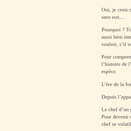
Oui, je crois 
sans eux…
Pourquoi ? To
aussi bien int
vouloir, s’il v
Pour comprendr
l’histoire de 
espèce.
L’ère de la fo
Depuis l’appa
Le chef d’un g
Pour devenir c
chef se volati