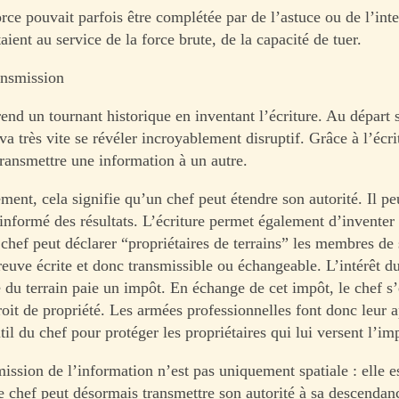
orce pouvait parfois être complétée par de l’astuce ou de l’int
taient au service de la force brute, de la capacité de tuer.
ansmission
end un tournant historique en inventant l’écriture. Au départ 
va très vite se révéler incroyablement disruptif. Grâce à l’écri
ansmettre une information à un autre.
ent, cela signifie qu’un chef peut étendre son autorité. Il pe
 informé des résultats. L’écriture permet également d’inventer 
 chef peut déclarer “propriétaires de terrains” les membres de
reuve écrite et donc transmissible ou échangeable. L’intérêt d
e du terrain paie un impôt. En échange de cet impôt, le chef s
roit de propriété. Les armées professionnelles font donc leur a
util du chef pour protéger les propriétaires qui lui versent l’im
ission de l’information n’est pas uniquement spatiale : elle e
e chef peut désormais transmettre son autorité à sa descendan