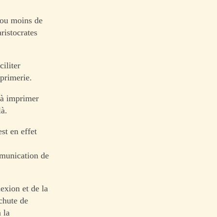
s ou moins de
ristocrates
iliter
mprimerie.
 à imprimer
là.
st en effet
munication de
exion et de la
chute de
 la