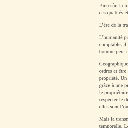
Bien sûr, la f
ces qualités é
L’ère de la tr
L’humanité pr
comptable, il 
homme peut tr
Géographiquem
ordres et être
propriété. Un
grâce à une p
le propriétair
respecter le d
elles sont l’o
Mais la transm
temporelle. L