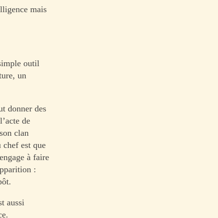
elligence mais
simple outil
ture, un
ut donner des
l’acte de
 son clan
u chef est que
’engage à faire
pparition :
pôt.
st aussi
ce.