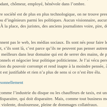
ndant, chômeur, employé, bénévole dans l’ombre.
re société est de plus en plus technologique, on ne trouve pre
 ou d’ingénieurs parmi les politiques. Aucun visionnaire, aucu
 À la place, des juristes, des anciens journalistes voire, pire, d
nnent pas le web, les médias sociaux. Ils sont nés pour faire 
t, s’ils sont là, c’est parce qu’ils ne peuvent pas penser autre
s meilleurs dans leur domaine qui est de serrer des mains, de 
onnels et négocier leur politique politicienne. Je l’ai vécu pe
usion du pouvoir corrompt et rend inapte à la moindre pensée, 
 est justifiable et rien n’a plus de sens si ce n’est être élu.
rsonnellement
 comme l’industrie du disque ou les chauffeurs de taxis, est u
disparaitre, qui doit disparaitre. Mais, comme tout business m
e violente, douloureuse, pleine de dommages collatéraux.