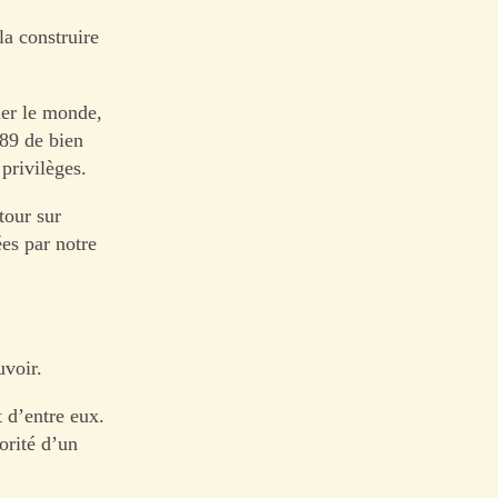
la construire
uer le monde,
789 de bien
 privilèges.
tour sur
ées par notre
uvoir.
t d’entre eux.
torité d’un