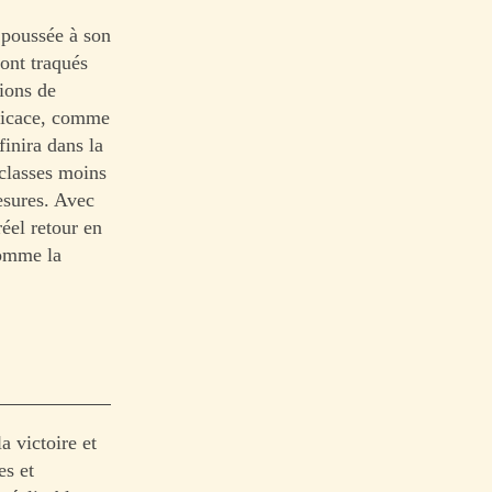
 poussée à son
ont traqués
tions de
fficace, comme
inira dans la
 classes moins
esures. Avec
réel retour en
comme la
a victoire et
es et