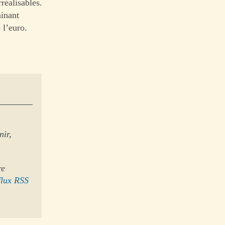
réalisables.
ainant
 l’euro.
nir,
re
flux RSS