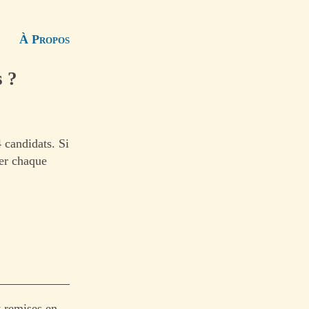
À Propos
s ?
4 candidats. Si
ner chaque
t remises en