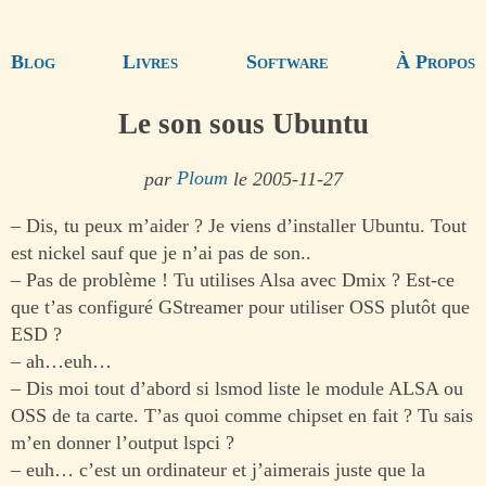
Blog
Livres
Software
À Propos
Le son sous Ubuntu
par
Ploum
le 2005-11-27
– Dis, tu peux m’aider ? Je viens d’installer Ubuntu. Tout
est nickel sauf que je n’ai pas de son..
– Pas de problème ! Tu utilises Alsa avec Dmix ? Est-ce
que t’as configuré GStreamer pour utiliser OSS plutôt que
ESD ?
– ah…euh…
– Dis moi tout d’abord si lsmod liste le module ALSA ou
OSS de ta carte. T’as quoi comme chipset en fait ? Tu sais
m’en donner l’output lspci ?
– euh… c’est un ordinateur et j’aimerais juste que la