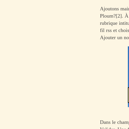
Ajoutons main
Ploum?[2]. À 
rubrique intit
fil rss et cho
Ajouter un no
Dans le champ