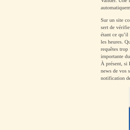
Valider. Une 
automatiqueme
Sur un site c
sert de vérifi
étant ce qu’il
les heures. Q
requêtes trop 
importante du
À présent, si
news de vos s
notification d