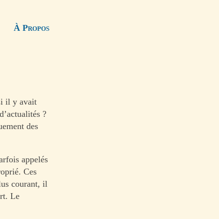
À Propos
 il y avait
’actualités ?
quement des
arfois appelés
roprié. Ces
us courant, il
rt. Le