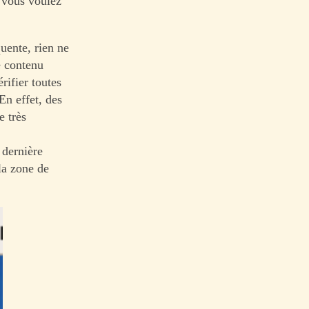
e vous voulez
uente, rien ne
e contenu
rifier toutes
En effet, des
e très
 dernière
la zone de