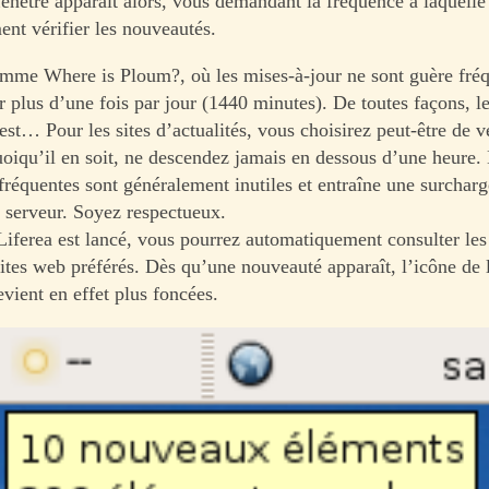
fenêtre apparait alors, vous demandant la fréquence à laquell
nt vérifier les nouveautés.
omme Where is Ploum?, où les mises-à-jour ne sont guère fréq
er plus d’une fois par jour (1440 minutes). De toutes façons, l
 est… Pour les sites d’actualités, vous choisirez peut-être de vé
uoiqu’il en soit, ne descendez jamais en dessous d’une heure. 
fréquentes sont généralement inutiles et entraîne une surcharg
 serveur. Soyez respectueux.
 Liferea est lancé, vous pourrez automatiquement consulter les
ites web préférés. Dès qu’une nouveauté apparaît, l’icône de 
evient en effet plus foncées.