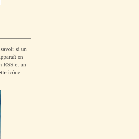
savoir si un
apparaît en
un RSS et un
tte icône