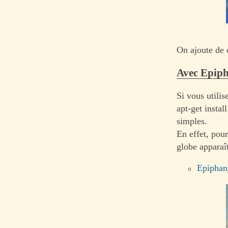
On ajoute de c
Avec Epip
Si vous utili
apt-get insta
simples.
En effet, pour
globe apparaî
Epiphan