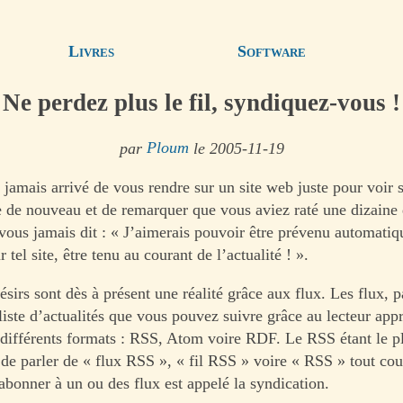
Livres
Software
Ne perdez plus le fil, syndiquez-vous !
par
Ploum
le 2005-11-19
 jamais arrivé de vous rendre sur un site web juste pour voir si
 de nouveau et de remarquer que vous aviez raté une dizaine d
vous jamais dit : « J’aimerais pouvoir être prévenu automati
 tel site, être tenu au courant de l’actualité ! ».
ésirs sont dès à présent une réalité grâce aux flux. Les flux, p
 liste d’actualités que vous pouvez suivre grâce au lecteur app
s différents formats : RSS, Atom voire RDF. Le RSS étant le pl
 de parler de « flux RSS », « fil RSS » voire « RSS » tout cou
abonner à un ou des flux est appelé la syndication.