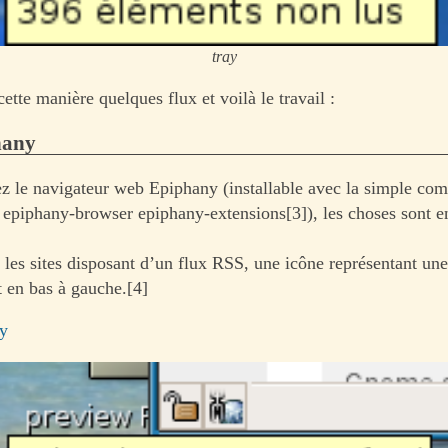
tray
ette manière quelques flux et voilà le travail :
hany
sez le navigateur web Epiphany (installable avec la simple c
ll epiphany-browser epiphany-extensions[3]), les choses sont e
 les sites disposant d’un flux RSS, une icône représentant une
t en bas à gauche.[4]
y