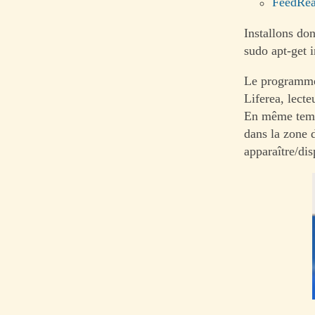
FeedRea
Installons do
sudo apt-get i
Le programme 
Liferea, lecte
En même temps
dans la zone d
apparaître/dis