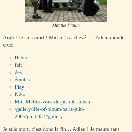
Mitt tue Ploum
Argh ! Je suis mort ! Mitt m’as achevé …. Adieu monde
cruel !
Beber
fait
des
émules
Play
Niko
Mitt-Méfiez-vous-du-pistolet-à-eau
/gallery/life-of-ploum/paris-juin-
2005/pict0037#gallery
Je suis mort, c’est donc la fin… Adieu ! Je meurs sans