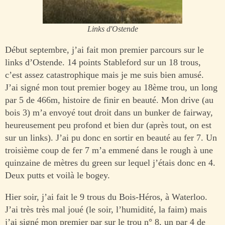
Links d'Ostende
Début septembre, j’ai fait mon premier parcours sur le
links d’Ostende. 14 points Stableford sur un 18 trous,
c’est assez catastrophique mais je me suis bien amusé.
J’ai signé mon tout premier bogey au 18ème trou, un long
par 5 de 466m, histoire de finir en beauté. Mon drive (au
bois 3) m’a envoyé tout droit dans un bunker de fairway,
heureusement peu profond et bien dur (après tout, on est
sur un links). J’ai pu donc en sortir en beauté au fer 7. Un
troisième coup de fer 7 m’a emmené dans le rough à une
quinzaine de mètres du green sur lequel j’étais donc en 4.
Deux putts et voilà le bogey.
Hier soir, j’ai fait le 9 trous du Bois-Héros, à Waterloo.
J’ai très très mal joué (le soir, l’humidité, la faim) mais
j’ai signé mon premier par sur le trou n° 8, un par 4 de