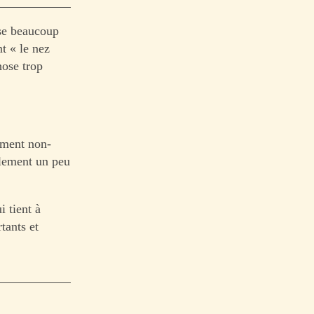
ise beaucoup
nt « le nez
hose trop
ement non-
alement un peu
i tient à
tants et