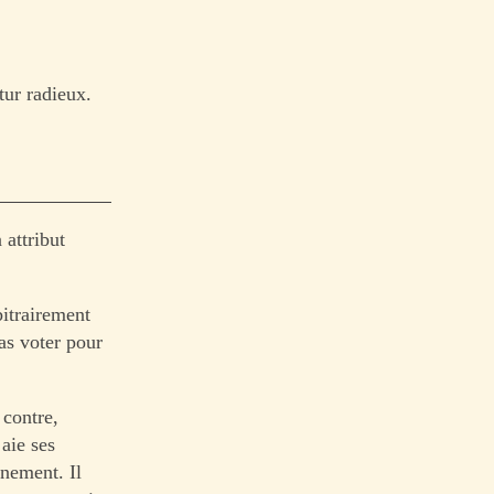
tur radieux.
 attribut
bitrairement
as voter pour
 contre,
aie ses
rnement. Il