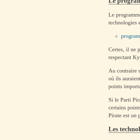
Le program
Le programme d
technologies e
programm
Certes, il ne 
respectant Ky
Au contraire 
où ils auraien
points import
Si le Parti Pi
certains poin
Pirate est un
Les technol