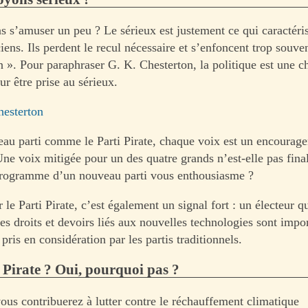
s s’amuser un peu ? Le sérieux est justement ce qui caractér
ciens. Ils perdent le recul nécessaire et s’enfoncent trop souve
n ». Pour paraphraser G. K. Chesterton, la politique est une c
r être prise au sérieux.
hesterton
au parti comme le Parti Pirate, chaque voix est un encourag
Une voix mitigée pour un des quatre grands n’est-elle pas fin
programme d’un nouveau parti vous enthousiasme ?
le Parti Pirate, c’est également un signal fort : un électeur qu
s droits et devoirs liés aux nouvelles technologies sont impor
 pris en considération par les partis traditionnels.
 Pirate ? Oui, pourquoi pas ?
vous contribuerez à lutter contre le réchauffement climatique