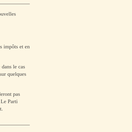
ouvelles
es impôts et en
 dans le cas
 sur quelques
deront pas
 Le Parti
t.