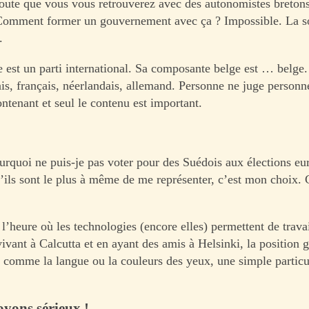
oute que vous vous retrouverez avec des autonomistes bretons
Comment former un gouvernement avec ça ? Impossible. La so
.
e est un parti international. Sa composante belge est … belge.
ais, français, néerlandais, allemand. Personne ne juge personn
ntenant et seul le contenu est important.
ourquoi ne puis-je pas voter pour des Suédois aux élections e
’ils sont le plus à même de me représenter, c’est mon choix. C
 l’heure où les technologies (encore elles) permettent de trava
vivant à Calcutta et en ayant des amis à Helsinki, la position
s, comme la langue ou la couleurs des yeux, une simple particu
oyons sérieux !