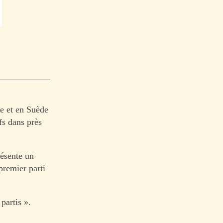
ne et en Suède
fs dans près
résente un
 premier parti
partis ».