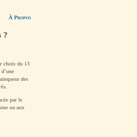
À Propos
s ?
ur choix du 13
r d’une
vainqueur des
rès.
cée par le
lisme ou aux