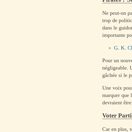
Ne peut-on pa
trop de politi
dans le guido
importante pou
G. K. C
Pour un nouve
négligeable. 
gâchée si le 
Une voix pour 
marquer que le
devraient être
Voter Parti
Car en plus, 