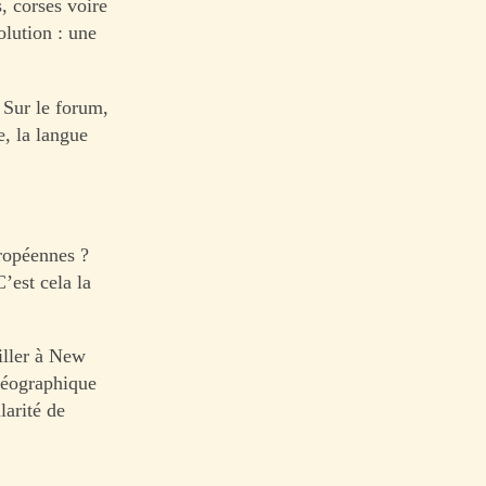
, corses voire
lution : une
 Sur le forum,
e, la langue
uropéennes ?
’est cela la
iller à New
 géographique
larité de