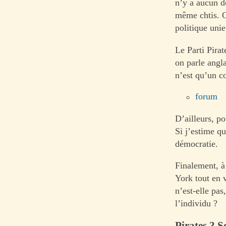
n’y a aucun d
même chtis. 
politique unie
Le Parti Pirat
on parle angl
n’est qu’un co
forum
D’ailleurs, p
Si j’estime qu
démocratie.
Finalement, à
York tout en 
n’est-elle pa
l’individu ?
Pirates ? S