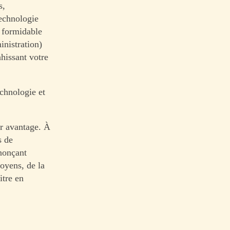
s,
technologie
n formidable
inistration)
hissant votre
echnologie et
ur avantage. À
s de
nonçant
toyens, de la
itre en