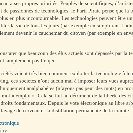
cun a ses propres priorités. Peuplés de scientifiques, d’artiste
t de passionnés de technologies, le Parti Pirate pense que la 
plus en plus incontournable. Les technologies peuvent être u
iliter la vie de tous les jours (par exemple en simplifiant l’adm
lement devenir le cauchemar du citoyen (par exemple en enva
constater que beaucoup des élus actuels sont dépassés par la t
out simplement pas l’enjeu.
ciétés voient très bien comment exploiter la technologie à le
ying, ces sociétés n’ont aucun mal à imposer leurs vues auprè
echniquement analphabètes (n’ayons pas peur des mots) en pro
mot « emploi ». Cela se fait au détriment de la liberté des ci
 droits fondamentaux. Depuis le vote électronique au libre arb
 lavage de cerveau et la distillation permanente de la crainte.
ctronique
itre