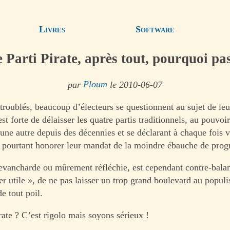
Livres
Software
 Parti Pirate, après tout, pourquoi pa
par
Ploum
le 2010-06-07
troublés, beaucoup d’électeurs se questionnent au sujet de le
est forte de délaisser les quatre partis traditionnels, au pouvoi
une autre depuis des décennies et se déclarant à chaque fois 
s pourtant honorer leur mandat de la moindre ébauche de prog
revancharde ou mûrement réfléchie, est cependant contre-balan
ter utile », de ne pas laisser un trop grand boulevard au popu
e tout poil.
rate ? C’est rigolo mais soyons sérieux !