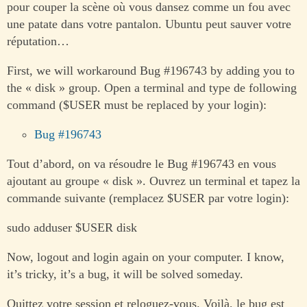
pour couper la scène où vous dansez comme un fou avec
une patate dans votre pantalon. Ubuntu peut sauver votre
réputation…
First, we will workaround Bug #196743 by adding you to
the « disk » group. Open a terminal and type de following
command ($USER must be replaced by your login):
Bug #196743
Tout d’abord, on va résoudre le Bug #196743 en vous
ajoutant au groupe « disk ». Ouvrez un terminal et tapez la
commande suivante (remplacez $USER par votre login):
sudo adduser $USER disk
Now, logout and login again on your computer. I know,
it’s tricky, it’s a bug, it will be solved someday.
Quittez votre session et reloguez-vous. Voilà, le bug est