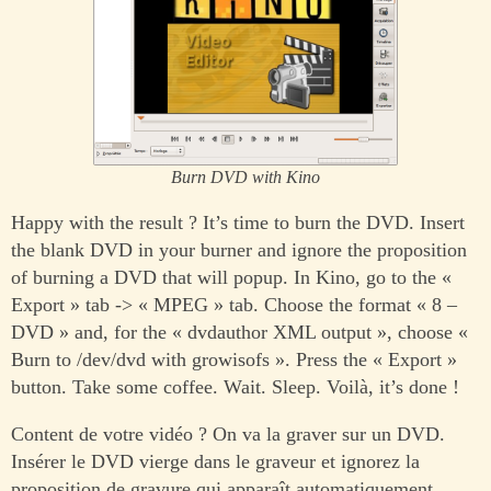
Burn DVD with Kino
Happy with the result ? It’s time to burn the DVD. Insert
the blank DVD in your burner and ignore the proposition
of burning a DVD that will popup. In Kino, go to the «
Export » tab -> « MPEG » tab. Choose the format « 8 –
DVD » and, for the « dvdauthor XML output », choose «
Burn to /dev/dvd with growisofs ». Press the « Export »
button. Take some coffee. Wait. Sleep. Voilà, it’s done !
Content de votre vidéo ? On va la graver sur un DVD.
Insérer le DVD vierge dans le graveur et ignorez la
proposition de gravure qui apparaît automatiquement.